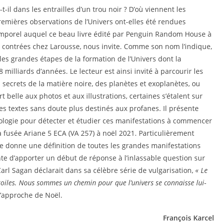
il dans les entrailles d’un trou noir ? D’où viennent les
remières observations de l’Univers ont-elles été rendues
temporel auquel ce beau livre édité par Penguin Random House à
 contrées chez Larousse, nous invite. Comme son nom l’indique,
es grandes étapes de la formation de l’Univers dont la
milliards d’années. Le lecteur est ainsi invité à parcourir les
ecrets de la matière noire, des planètes et exoplanètes, ou
t belle aux photos et aux illustrations, certaines s’étalent sur
s textes sans doute plus destinés aux profanes. Il présente
mologie pour détecter et étudier ces manifestations à commencer
a fusée Ariane 5 ECA (VA 257) à noël 2021. Particulièrement
ge donne une définition de toutes les grandes manifestations
e d’apporter un début de réponse à l’inlassable question sur
Carl Sagan déclarait dans sa célèbre série de vulgarisation,
« Le
toiles. Nous sommes un chemin pour que l’univers se connaisse lui-
 l’approche de Noël.
François Karcel