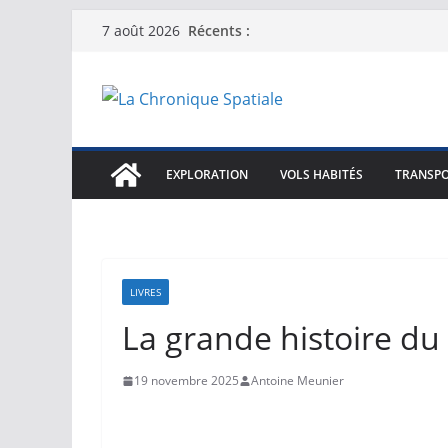
Passer
Récents :
7 août 2026
au
contenu
EXPLORATION
VOLS HABITÉS
TRANSPO
LIVRES
La grande histoire d
19 novembre 2025
Antoine Meunier