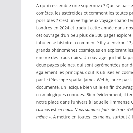
A quoi ressemble une supernova ? Que se passe-t-
comètes, les astéroïdes et comment les toutes p
possibles ? C’est un vertigineux voyage spatio-
Londres en 2024 et traduit cette année dans nos
cet ouvrage d’un peu plus de 300 pages explore l
fabuleuse histoire a commencé il y a environ 13,8 
grands phénomènes cosmiques en explorant les s
encore des trous noirs. Un ouvrage qui fait la par
deux pages pleines, qui sont agrémentées par de
également les principaux outils utilisés en cos
par le télescope spatial James Webb, lancé par l
documenté, un lexique bien utile en fin d’ouvra
cosmologiques connues. Bien évidemment, il tent
notre place dans l’univers à laquelle l’immense 
cosmos est en nous. Nous sommes faits de trucs d’é
même »
. A mettre en toutes les mains, surtout à