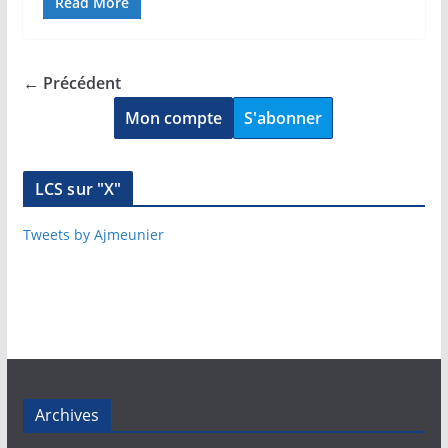
Read More
← Précédent
Mon compte
S'abonner
LCS sur "X"
Tweets by Ajmeunier
Archives