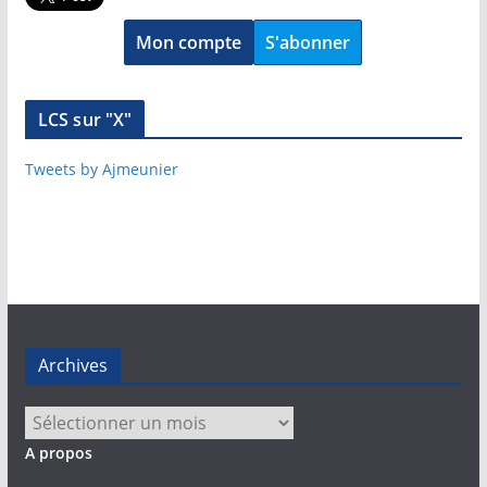
Mon compte
S'abonner
LCS sur "X"
Tweets by Ajmeunier
Archives
Archives
A propos