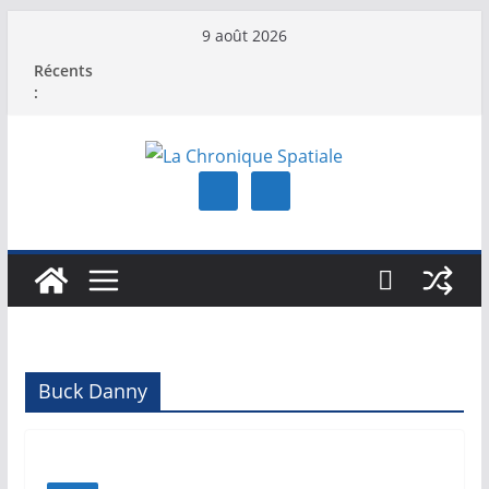
Passer
9 août 2026
au
Récents
contenu
:
Buck Danny