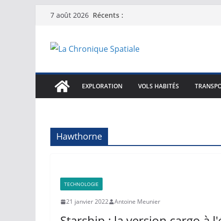
Passer
Récents :
7 août 2026
au
contenu
EXPLORATION
VOLS HABITÉS
TRANSPO
Hawthorne
TECHNOLOGIE
21 janvier 2022
Antoine Meunier
Starship : la version cargo à l