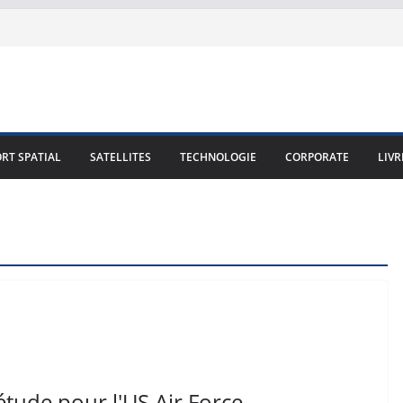
RT SPATIAL
SATELLITES
TECHNOLOGIE
CORPORATE
LIVR
'étude pour l'US Air Force