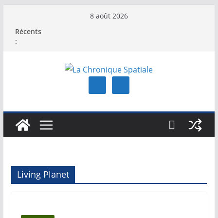
Passer
8 août 2026
au
Récents
contenu
:
Living Planet