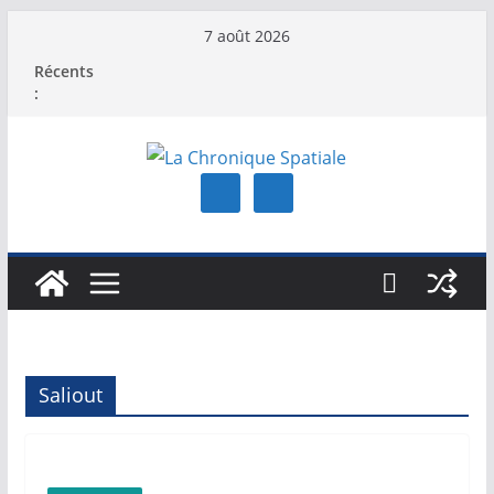
Passer
7 août 2026
au
Récents
contenu
:
Saliout