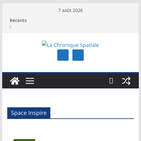
Passer
7 août 2026
au
Récents
contenu
:
Space Inspire