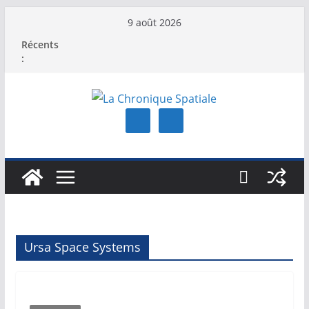
Passer
9 août 2026
au
Récents
contenu
:
Ursa Space Systems