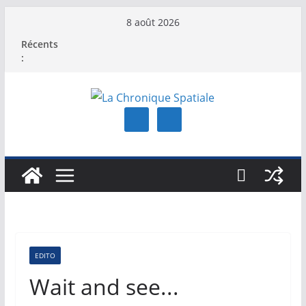
Passer
8 août 2026
au
Récents
contenu
:
EDITO
Wait and see...