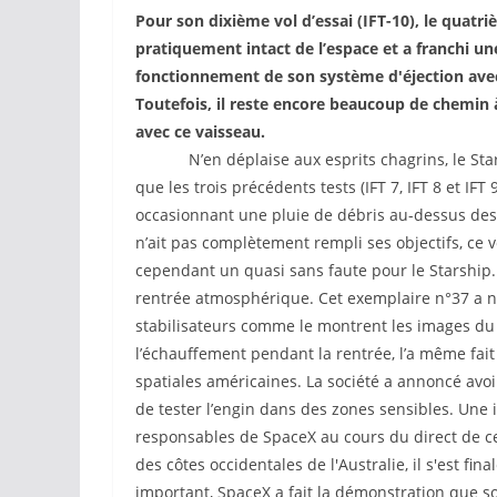
Pour son dixième vol d’essai (IFT-10), le quat
pratiquement intact de l’espace et a franchi un
fonctionnement de son système d'éjection avec 
Toutefois, il reste encore beaucoup de chemin
avec ce vaisseau.
N’en déplaise aux esprits chagrins, le Sta
que les trois précédents tests (IFT 7, IFT 8 et IFT
occasionnant une pluie de débris au-dessus des 
n’ait pas complètement rempli ses objectifs, ce 
cependant un quasi sans faute pour le Starship.
rentrée atmosphérique. Cet exemplaire n°37 a 
stabilisateurs comme le montrent les images du
l’échauffement pendant la rentrée, l’a même fait
spatiales américaines. La société a annoncé avoi
de tester l’engin dans des zones sensibles. Une 
responsables de SpaceX au cours du direct de c
des côtes occidentales de l'Australie, il s'est fi
important, SpaceX a fait la démonstration que so