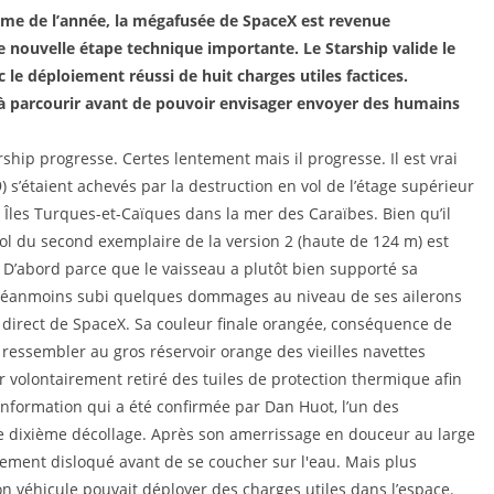
rième de l’année, la mégafusée de SpaceX est revenue
e nouvelle étape technique importante. Le Starship valide le
le déploiement réussi de huit charges utiles factices.
 à parcourir avant de pouvoir envisager envoyer des humains
rship progresse. Certes lentement mais il progresse. Il est vrai
 9) s’étaient achevés par la destruction en vol de l’étage supérieur
Îles Turques-et-Caïques dans la mer des Caraïbes. Bien qu’il
vol du second exemplaire de la version 2 (haute de 124 m) est
 D’abord parce que le vaisseau a plutôt bien supporté sa
néanmoins subi quelques dommages au niveau de ses ailerons
 direct de SpaceX. Sa couleur finale orangée, conséquence de
 ressembler au gros réservoir orange des vieilles navettes
r volontairement retiré des tuiles de protection thermique afin
information qui a été confirmée par Dan Huot, l’un des
e dixième décollage. Après son amerrissage en douceur au large
nalement disloqué avant de se coucher sur l'eau. Mais plus
n véhicule pouvait déployer des charges utiles dans l’espace.