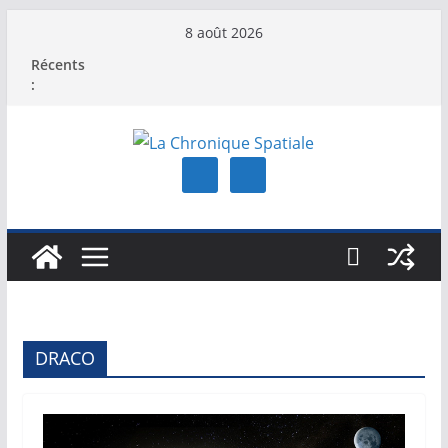
Passer
8 août 2026
au
Récents
contenu
:
DRACO