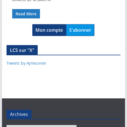
Read More
Mon compte
S'abonner
LCS sur "X"
Tweets by Ajmeunier
Archives