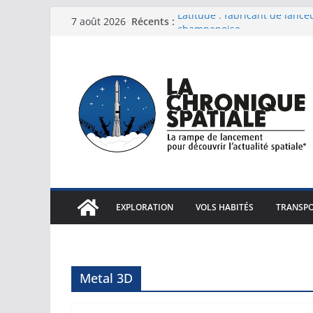
Passer
Latitude : fabricant de lanc
Récents :
7 août 2026
au
champenoise
Livres de vacances...!
contenu
L'Heliblade réussit son bapt
Philippe Baptiste : "C'est un
France et l'Europe au centre
Starship emmène sa première
EXPLORATION
VOLS HABITÉS
TRANSPO
Metal 3D