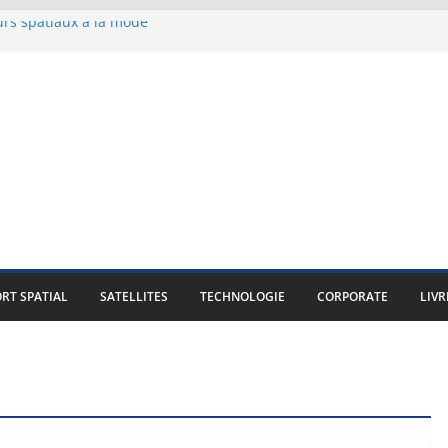
eurs spatiaux à la mode
ême de vol
e opportunité qui replace la
 du jeu"
 charge utile opérationnelle
RT SPATIAL
SATELLITES
TECHNOLOGIE
CORPORATE
LIVR