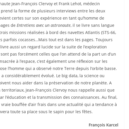
onaute Jean-François Clervoy et Frank Lehot, médecin
 prend la forme de plusieurs interviews entre les deux
revient certes sur son expérience en tant qu’homme de
 pages de
Entretiens avec un astronaute
, il se livre sans langue
ois missions réalisées à bord des navettes Atlantis (STS-66,
es parfois cocasses…Mais tout est dans les pages. Toujours
 livre aussi un regard lucide sur la suite de l’exploration
 sont pas forcément celles que l’on attend de la part un d’un
onsacrée à l’espace, c’est également une réflexion sur les
se l’homme qui a observé notre Terre depuis l’orbite basse.
 a considérablement évolué. Le big data, la science ou
doivent nous aider dans la préservation de notre planète. A
 territoriaux, Jean-François Clervoy nous rappelle aussi que
r l’éducation et la transmission des connaissances. Au final,
vraie bouffée d’air frais dans une actualité qui a tendance à
era toute sa place sous le sapin pour les fêtes.
François Karcel