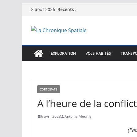
Passer
Récents :
8 août 2026
au
contenu
EXPLORATION
VOLS HABITÉS
TRANSPO
CORPORATE
A l’heure de la conflic
6 avril 2023
Antoine Meunier
(Pho