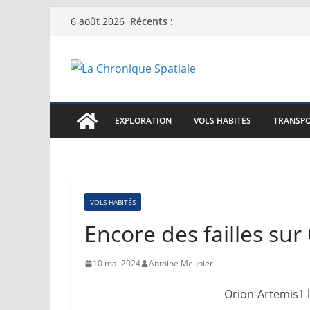
Passer
Récents :
6 août 2026
au
contenu
EXPLORATION
VOLS HABITÉS
TRANSPO
VOLS HABITÉS
Encore des failles sur
10 mai 2024
Antoine Meunier
Orion-Artemis1 l