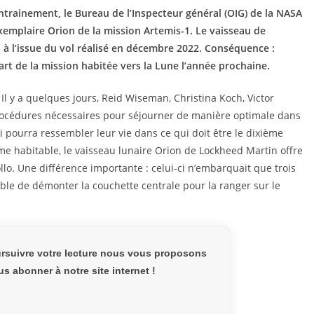
entrainement, le Bureau de l’Inspecteur général (OIG) de la NASA
emplaire Orion de la mission Artemis-1. Le vaisseau de
 à l’issue du vol réalisé en décembre 2022. Conséquence :
art de la mission habitée vers la Lune l’année prochaine.
l y a quelques jours, Reid Wiseman, Christina Koch, Victor
rocédures nécessaires pour séjourner de manière optimale dans
oi pourra ressembler leur vie dans ce qui doit être le dixième
e habitable, le vaisseau lunaire Orion de Lockheed Martin offre
lo. Une différence importante : celui-ci n’embarquait que trois
sible de démonter la couchette centrale pour la ranger sur le
rsuivre votre lecture nous vous proposons
s abonner à notre site internet !