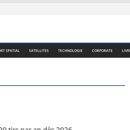
RT SPATIAL
SATELLITES
TECHNOLOGIE
CORPORATE
LIVR
20 tirs par an dès 2026