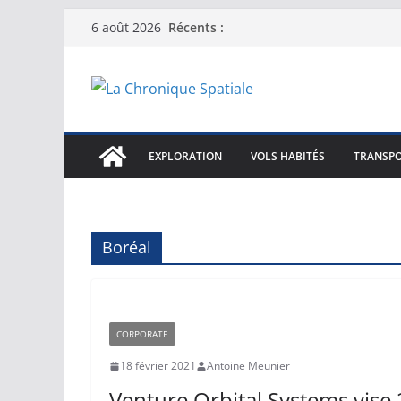
Passer
Récents :
6 août 2026
au
contenu
EXPLORATION
VOLS HABITÉS
TRANSPO
Boréal
CORPORATE
18 février 2021
Antoine Meunier
Venture Orbital Systems vise 