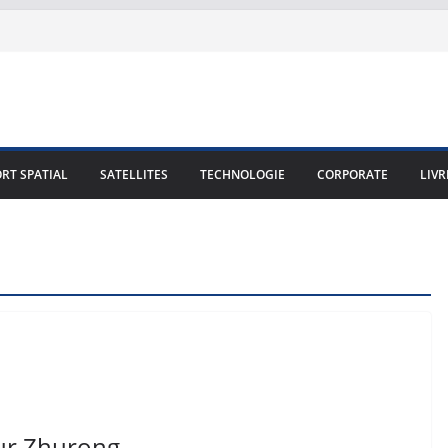
RT SPATIAL
SATELLITES
TECHNOLOGIE
CORPORATE
LIVR
our Zhurong