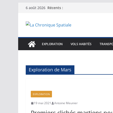
Passer
Récents :
6 août 2026
au
contenu
EXPLORATION
VOLS HABITÉS
TRANSPO
Exploration de Mars
EXPLORATION
19 mai 2021
Antoine Meunier
Premiers clichés martiens p