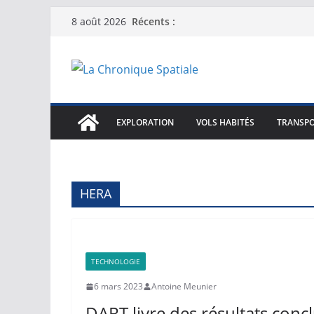
Passer
Récents :
8 août 2026
au
contenu
EXPLORATION
VOLS HABITÉS
TRANSPO
HERA
TECHNOLOGIE
6 mars 2023
Antoine Meunier
DART livre des résultats conc