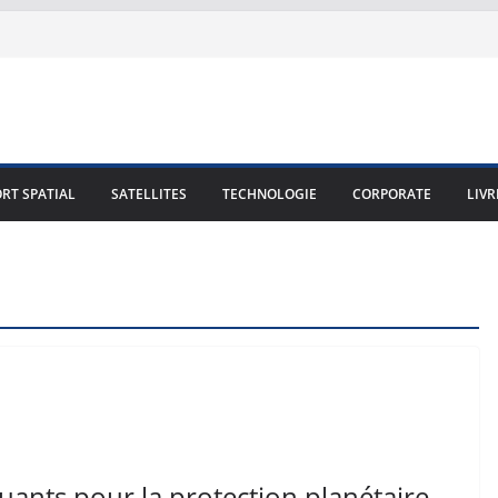
RT SPATIAL
SATELLITES
TECHNOLOGIE
CORPORATE
LIVR
luants pour la protection planétaire