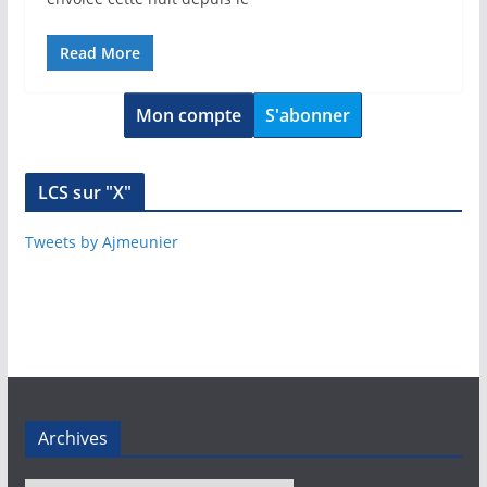
Read More
Mon compte
S'abonner
LCS sur "X"
Tweets by Ajmeunier
Archives