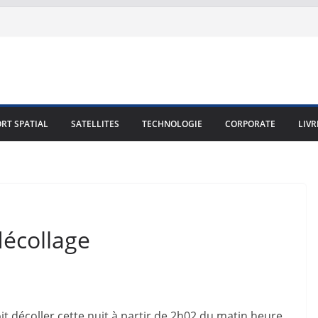
RT SPATIAL
SATELLITES
TECHNOLOGIE
CORPORATE
LIVR
décollage
it décoller cette nuit à partir de 2h02 du matin heure