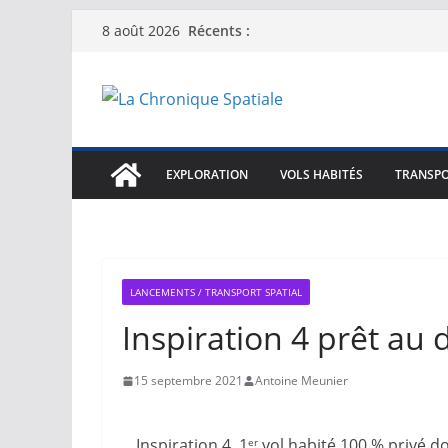
Passer
Récents :
8 août 2026
au
contenu
EXPLORATION
VOLS HABITÉS
TRANSPO
LANCEMENTS / TRANSPORT SPATIAL
Inspiration 4 prêt au 
15 septembre 2021
Antoine Meunier
Inspiration 4, 1
vol habité 100 % privé do
er