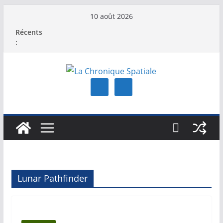
Passer
10 août 2026
au
Récents
contenu
:
Lunar Pathfinder