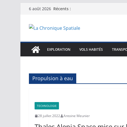
Passer
Récents :
6 août 2026
au
contenu
EXPLORATION
VOLS HABITÉS
TRANSPO
Propulsion à eau
TECHNOLOGIE
28 juillet 2022
Antoine Meunier
Thales Alenia Space mise sur 