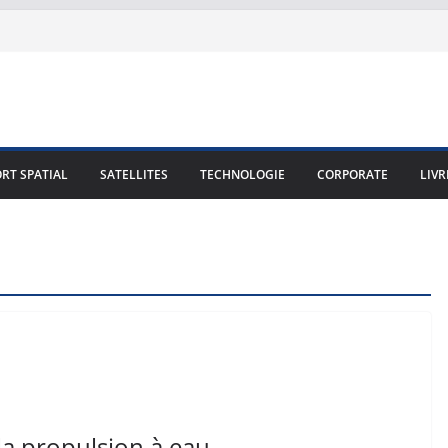
RT SPATIAL
SATELLITES
TECHNOLOGIE
CORPORATE
LIVR
la propulsion à eau