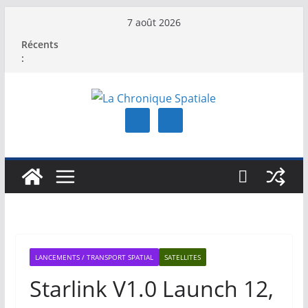
Passer
7 août 2026
au
Récents
contenu
:
LANCEMENTS / TRANSPORT SPATIAL
SATELLITES
Starlink V1.0 Launch 12,