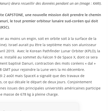
anuri) devra recueillir des données pendant un an (Image : KARI).
lite CAPSTONE, une nouvelle mission doit prendre le chemin
Danuri, le tout premier orbiteur lunaire sud-coréen qui doit
(KSC).
er au moins un engin, soit en orbite soit à la surface de la
ine). Israel aurait pu être la septième mais son alunisseur
ril 2019. Avec le Korean Pathfinder Lunar Orbiter (KPLO), la
e. Installé au sommet du Falcon 9 de Space X, dont ce sera
ement baptisé Danuri, contraction des mots coréens « dal »
23h08 GMT pour rejoindre la Lune vers la mi-décembre.
di 2 août mais SpaceX a signalé que des travaux de
, ce qui décale le départ de deux jours. Conjointement
nes issues des principales universités américaines participe
une masse de 678 kg à pleine charge.