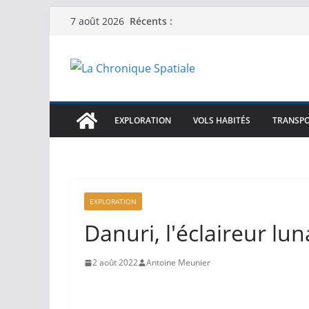
Passer
Récents :
7 août 2026
au
contenu
EXPLORATION
VOLS HABITÉS
TRANSPO
EXPLORATION
Danuri, l'éclaireur lu
2 août 2022
Antoine Meunier