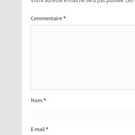
Votre adresse e-mail ne sera pas publiée.
Les
Commentaire
*
Nom
*
E-mail
*