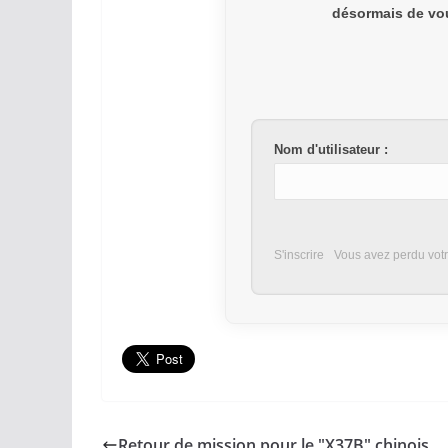
désormais de vou
Nom d'utilisateur :
S'inscrire
Vous avez perdu vot
Retour de mission pour le "X37B" chinois