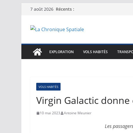
Passer
Récents :
7 août 2026
au
contenu
EXPLORATION
VOLS HABITÉS
TRANSPO
VOLS HABITÉS
Virgin Galactic donne 
10 mai 2023
Antoine Meunier
Les passagers