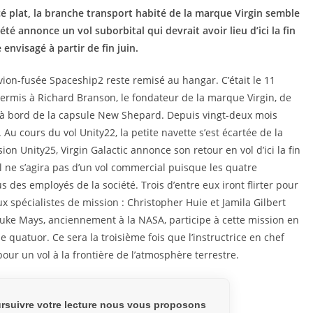
cé plat, la branche transport habité de la marque Virgin semble
té annonce un vol suborbital qui devrait avoir lieu d’ici la fin
envisagé à partir de fin juin.
ion-fusée Spaceship2 reste remisé au hangar. C’était le 11
 permis à Richard Branson, le fondateur de la marque Virgin, de
ol à bord de la capsule New Shepard. Depuis vingt-deux mois
 Au cours du vol Unity22, la petite navette s’est écartée de la
sion Unity25, Virgin Galactic annonce son retour en vol d’ici la fin
l ne s’agira pas d’un vol commercial puisque les quatre
s des employés de la société. Trois d’entre eux iront flirter pour
eux spécialistes de mission : Christopher Huie et Jamila Gilbert
 Luke Mays, anciennement à la NASA, participe à cette mission en
e quatuor. Ce sera la troisième fois que l’instructrice en chef
ur un vol à la frontière de l’atmosphère terrestre.
rsuivre votre lecture nous vous proposons