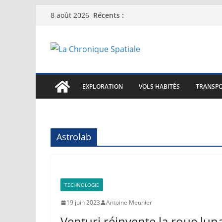
Passer
Récents :
8 août 2026
au
contenu
EXPLORATION
VOLS HABITÉS
TRANSPO
Astrolab
TECHNOLOGIE
19 juin 2023
Antoine Meunier
Venturi réinvente la roue lun