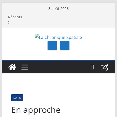
Passer
8 août 2026
au
Récents
contenu
:
EDITO
En approche