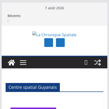
Passer
7 août 2026
au
Récents
contenu
:
Centre spatial Guyanais