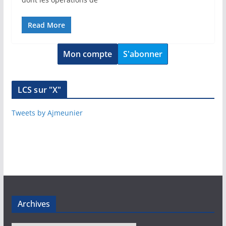
Read More
Mon compte
S'abonner
LCS sur "X"
Tweets by Ajmeunier
Archives