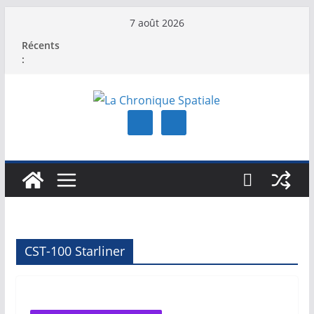
Passer
7 août 2026
au
Récents
contenu
:
CST-100 Starliner